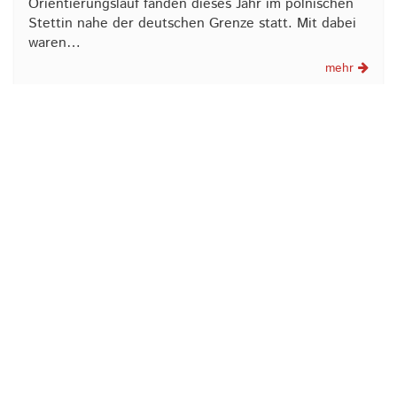
Orientierungslauf fanden dieses Jahr im polnischen
Stettin nahe der deutschen Grenze statt. Mit dabei
waren…
mehr
15.04.2024
Orientierungslauf
HM Orientierungslauf - Erfolgreiche
Koordination zwischen unterschiedlichen
Verbänden
Die Hessischen Meisterschaften im Orientierungslauf