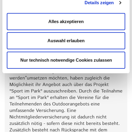
von „Vereint geht’s besser“ zu werden? Die Vereine, die
Details zeigen
bereits mitmachen, zeigen eindrucksvoll, wie Bewegung
und Gemeinschaft in Hessen lebendig werden.
Alles akzeptieren
Übersicht der Projektvereine
Auswahl erlauben
Kooperation mit lsb h im Projekt
"Sport im Park"
Nur technisch notwendige Cookies zulassen
Vereine, die das Projekt “Gemeinsam aktiv
werden”
umsetzen möchten, haben zugleich die
Möglichkeit ihr Angebot auch über das Projekt
"Sport im Park" auszuschreiben. Durch die Teilnahme
an "Sport im Park" erhalten die Vereine für die
Teilnehmenden des Outdoorangebots eine
umfassende Versicherung. Eine
Nichtmitgliederversicherung ist dadurch nicht
zusätzlich nötig - sofern diese nicht bereits besteht.
Zusätzlich besteht nach Rücksprache mit dem