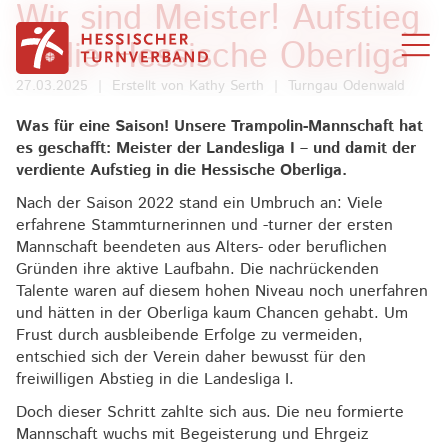
Wir sind Meister! Aufstieg
Zum Inhalt springen
in die Hessische Oberliga
27.03.2025
|
Erstellt von
Kathy Serth
|
Turngau Odenwald
Was für eine Saison! Unsere Trampolin-Mannschaft hat
es geschafft: Meister der Landesliga I – und damit der
verdiente Aufstieg in die Hessische Oberliga.
Nach der Saison 2022 stand ein Umbruch an: Viele
erfahrene Stammturnerinnen und -turner der ersten
Mannschaft beendeten aus Alters- oder beruflichen
Gründen ihre aktive Laufbahn. Die nachrückenden
Talente waren auf diesem hohen Niveau noch unerfahren
und hätten in der Oberliga kaum Chancen gehabt. Um
Frust durch ausbleibende Erfolge zu vermeiden,
entschied sich der Verein daher bewusst für den
freiwilligen Abstieg in die Landesliga I.
Doch dieser Schritt zahlte sich aus. Die neu formierte
Mannschaft wuchs mit Begeisterung und Ehrgeiz