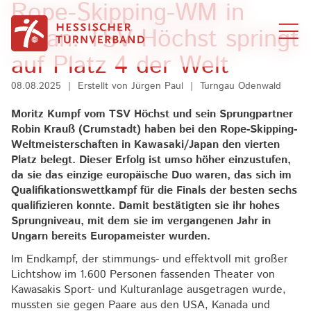
Rope-Skipping-WM in
Zum Inhalt springen
Japan: TSV Höchst springt
auf Platz 4 der Welt
08.08.2025
|
Erstellt von
Jürgen Paul
|
Turngau Odenwald
Moritz Kumpf vom TSV Höchst und sein Sprungpartner
Robin Krauß (Crumstadt) haben bei den Rope-Skipping-
Weltmeisterschaften in Kawasaki/Japan den vierten
Platz belegt. Dieser Erfolg ist umso höher einzustufen,
da sie das einzige europäische Duo waren, das sich im
Qualifikationswettkampf für die Finals der besten sechs
qualifizieren konnte. Damit bestätigten sie ihr hohes
Sprungniveau, mit dem sie im vergangenen Jahr in
Ungarn bereits Europameister wurden.
Im Endkampf, der stimmungs- und effektvoll mit großer
Lichtshow im 1.600 Personen fassenden Theater von
Kawasakis Sport- und Kulturanlage ausgetragen wurde,
mussten sie gegen Paare aus den USA, Kanada und