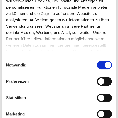
Wir verwenden Cookies, um Inhalte und Anzeigen zu
Das nächste größere Ziel ist die Europameisterschaft im
personalisieren, Funktionen für soziale Medien anbieten
nächsten Sommer in Oslo, wo ein Jahr darauf auch die
zu können und die Zugriffe auf unsere Website zu
nächste Weltmeisterschaft ausgetragen werden soll.
analysieren. Außerdem geben wir Informationen zu Ihrer
Doch dafür muss man sich erst bei den hessischen und
Verwendung unserer Website an unsere Partner für
deutschen Meisterschaften qualifizieren. Darum heißt es
soziale Medien, Werbung und Analysen weiter. Unsere
– nach einer kleinen Verschnaufpause – wieder
Partner führen diese Informationen möglicherweise mit
trainieren, trainieren und trainieren. Und die neuen
weiteren Daten zusammen, die Sie ihnen bereitgestellt
Erkenntnisse aus den Weltmeisterschaften in die eigenen
haben oder die sie im Rahmen Ihrer Nutzung der Dienste
Übungen einbauen.
gesammelt haben.
Einwilligungsauswahl
Notwendig
Präferenzen
Statistiken
Marketing