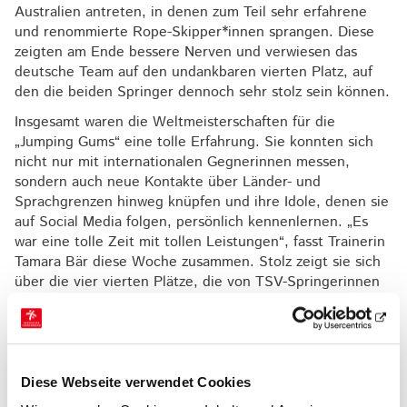
Australien antreten, in denen zum Teil sehr erfahrene
und renommierte Rope-Skipper*innen sprangen. Diese
zeigten am Ende bessere Nerven und verwiesen das
deutsche Team auf den undankbaren vierten Platz, auf
den die beiden Springer dennoch sehr stolz sein können.
Insgesamt waren die Weltmeisterschaften für die
„Jumping Gums“ eine tolle Erfahrung. Sie konnten sich
nicht nur mit internationalen Gegnerinnen messen,
sondern auch neue Kontakte über Länder- und
Sprachgrenzen hinweg knüpfen und ihre Idole, denen sie
auf Social Media folgen, persönlich kennenlernen. „Es
war eine tolle Zeit mit tollen Leistungen“, fasst Trainerin
Tamara Bär diese Woche zusammen. Stolz zeigt sie sich
über die vier vierten Plätze, die von TSV-Springerinnen
errungen wurden. Hinzu kommen noch einige
internationale Top-Ten-Platzierungen. Die Trainerin
verbindet das Resümee mit dem Dank an alle
Unterstützerinnen, die den jungen Athletinnen dieses
tolle, aber nicht ganz billige und organisatorisch
Diese Webseite verwendet Cookies
aufwendige Erlebnis ermöglicht haben.