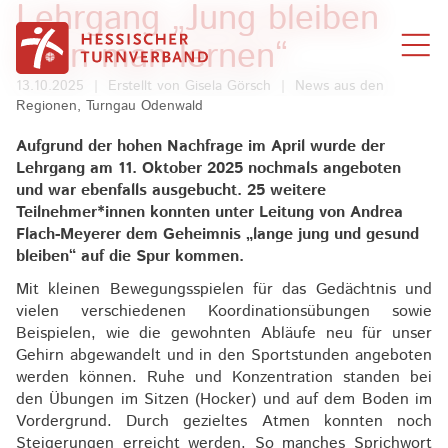
Lehrgang „Jung bleiben
Zum Inhalt springen
kann man lernen“
13.10.2025
|
Erstellt von
Gisela Görsch
|
News aus den
Regionen, Turngau Odenwald
Aufgrund der hohen Nachfrage im April wurde der
Lehrgang am 11. Oktober 2025 nochmals angeboten
und war ebenfalls ausgebucht. 25 weitere
Teilnehmer*innen konnten unter Leitung von Andrea
Flach-Meyerer dem Geheimnis „lange jung und gesund
bleiben“ auf die Spur kommen.
Mit kleinen Bewegungsspielen für das Gedächtnis und
vielen verschiedenen Koordinationsübungen sowie
Beispielen, wie die gewohnten Abläufe neu für unser
Gehirn abgewandelt und in den Sportstunden angeboten
werden können. Ruhe und Konzentration standen bei
den Übungen im Sitzen (Hocker) und auf dem Boden im
Vordergrund. Durch gezieltes Atmen konnten noch
Steigerungen erreicht werden. So manches Sprichwort