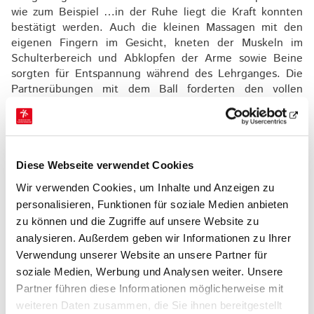
wie zum Beispiel …in der Ruhe liegt die Kraft konnten
bestätigt werden. Auch die kleinen Massagen mit den
eigenen Fingern im Gesicht, kneten der Muskeln im
Schulterbereich und Abklopfen der Arme sowie Beine
sorgten für Entspannung während des Lehrganges. Die
Partnerübungen mit dem Ball forderten den vollen
Einsatz der Teilnehmer*innen. Am Ende konnten Alle die
verdiente Lizenzverlängerung mit nach Hause nehmen.
Großen Dank an den TV Babenhausen, der nicht nur die
Räumlichkeiten stellte, sondern auch für eine sehr, sehr
gute Bewirtung sorgte.
Diese Webseite verwendet Cookies
Wir verwenden Cookies, um Inhalte und Anzeigen zu
personalisieren, Funktionen für soziale Medien anbieten
zu können und die Zugriffe auf unsere Website zu
analysieren. Außerdem geben wir Informationen zu Ihrer
Verwendung unserer Website an unsere Partner für
soziale Medien, Werbung und Analysen weiter. Unsere
Partner führen diese Informationen möglicherweise mit
weiteren Daten zusammen, die Sie ihnen bereitgestellt