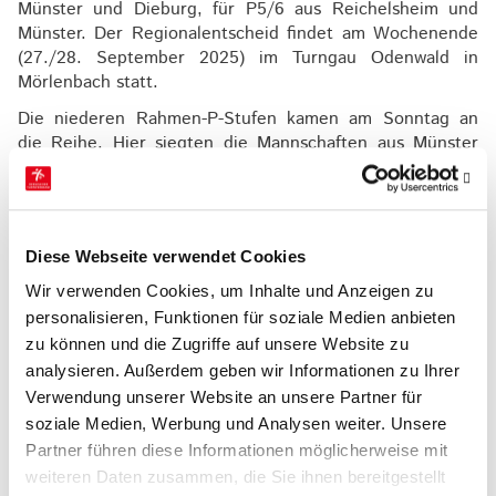
Münster und Dieburg, für P5/6 aus Reichelsheim und
Münster. Der Regionalentscheid findet am Wochenende
(27./28. September 2025) im Turngau Odenwald in
Mörlenbach statt.
Die niederen Rahmen-P-Stufen kamen am Sonntag an
die Reihe. Hier siegten die Mannschaften aus Münster
(P1 und P1/2), Babenhausen (P2/3), Groß-Zimmern
(P2/3), Dieburg (P3/4) und Reichelsheim (P4/5).
Der Veranstalter TV Dieburg sorgte dankenswerterweise
für einen reibungslosen Wettkampfablauf.
Diese Webseite verwendet Cookies
Wir verwenden Cookies, um Inhalte und Anzeigen zu
personalisieren, Funktionen für soziale Medien anbieten
zu können und die Zugriffe auf unsere Website zu
analysieren. Außerdem geben wir Informationen zu Ihrer
Verwendung unserer Website an unsere Partner für
soziale Medien, Werbung und Analysen weiter. Unsere
Partner führen diese Informationen möglicherweise mit
weiteren Daten zusammen, die Sie ihnen bereitgestellt