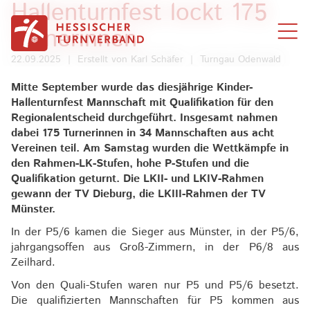
Hallenturnfest lockt 175
Zum Inhalt springen
Turnerinnen
22.09.2025
|
Erstellt von
Karl Schäfer
|
Turngau Odenwald
Mitte September wurde das diesjährige Kinder-
Hallenturnfest Mannschaft mit Qualifikation für den
Regionalentscheid durchgeführt. Insgesamt nahmen
dabei 175 Turnerinnen in 34 Mannschaften aus acht
Vereinen teil. Am Samstag wurden die Wettkämpfe in
den Rahmen-LK-Stufen, hohe P-Stufen und die
Qualifikation geturnt. Die LKII- und LKIV-Rahmen
gewann der TV Dieburg, die LKIII-Rahmen der TV
Münster.
In der P5/6 kamen die Sieger aus Münster, in der P5/6,
jahrgangsoffen aus Groß-Zimmern, in der P6/8 aus
Zeilhard.
Von den Quali-Stufen waren nur P5 und P5/6 besetzt.
Die qualifizierten Mannschaften für P5 kommen aus