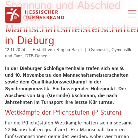
Spannung und Abschied
Zum Inhalt springen
bei den
Mannschaftsmeisterschafte
in Dieburg
12.11.2024
|
Erstellt von
Regina Basel
|
Gymnastik, Gymnastik
und Tanz, DTB-Dance
In der Dieburger Schloßgartenhalle trafen sich am 9.
und 10. Novemberzu den Mannschaftsmeisterschaften
sowie dem Qualifikationswettkampf in der
Synchrongymnastik. Ein bewegender Höhepunkt: Der
Abschied von Gigi (Gerlinde) Eschmann, die nach
Jahrzehnten im Turnsport ihre letzte Kür turnte.
Wettkämpfe der Pflichtstufen (P-Stufen)
Für die P(flicht)stufen-Wettkämpfe hatten sich insgesamt
22 Mannschaften qualifiziert. Pro Mannschaft konnten
fünf Gymnastinnen gemeldet werden, wobei vier turnen