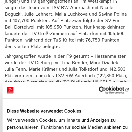
jünger) und P9 (jahrgangsoffen) an. Im Wettkampf P7
siegte das Team vom TSV RW Auerbach mit Nicole
Boguzki, Julie Lehnert, Maiia Luchkova und Savina Polina
mit 107,700 Punkten. Auf Platz zwei folgte der SV Fun-
Ball Dortelweil mit 105,950 Punkten. Nur knapp dahinter
landete der TV Groß-Zimmern auf Platz drei mit 105,600
Punkten, während der TuS Kriftel mit 76,750 Punkten
den vierten Platz belegte.
Jahrgangsoffen wurde in der P9 geturnt – Hessenmeister
wurde der TV Dieburg mit Lina Bender, Mara Dziadek,
Julia Fenn, Marie Krämer und Julia Tolksdorf und 142,583
Pkt. vor dem Team des TSV RW Auerbach (122,850 Pkt.),
der dritte Platz ging an die TG Biblis mit 118,251 Pkt., mit
107,217 Pkt. erreichte die Mannschaft der SV Fun-Ball
Dortelweil Platz 4.
Kür-Wettkämpfe (K-Stufen)
Diese Webseite verwendet Cookies
Am folgenden Tag, dem 10. November 2024, fanden
Wir verwenden Cookies, um Inhalte und Anzeigen zu
ebenfalls in der Schloßgartenhalle in Dieburg die
personalisieren, Funktionen für soziale Medien anbieten zu
Hessischen Mannschaftsmeisterschaften der Kür-Stufen