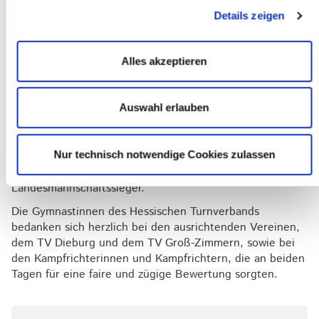
und Keulen) ging an den TV Babenhausen, vertreten
Details zeigen
durch Karla Aumann, Isalie Bussalb, Yasmin Hanchi und
Frieda Bussalb, die zusammen 76,981 Punkte erzielten.
Alles akzeptieren
Im jahrgangsoffenen Wettkampf der K8 holte sich der TV
Dieburg mit 96,365 Punkten den Sieg. Das Team bestand
aus Julia Tolksdorf, Sophie Mader, Clara Neumann und
Auswahl erlauben
Klio Steiger. Auf Platz zwei folgte der TV Groß-Zimmern
mit 78,299 Punkten, während der TuS Kriftel mit 70,144
Punkten den dritten Platz belegte. In der K9 traten Xenia
Nur technisch notwendige Cookies zulassen
Haag, Jette Kraft und Josefin Wetew konkurrenzlos für
den TV Babenhausen an und wurden mit 70,699 Punkten
Landesmannschaftssieger.
Die Gymnastinnen des Hessischen Turnverbands
bedanken sich herzlich bei den ausrichtenden Vereinen,
dem TV Dieburg und dem TV Groß-Zimmern, sowie bei
den Kampfrichterinnen und Kampfrichtern, die an beiden
Tagen für eine faire und zügige Bewertung sorgten.