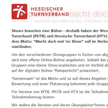
Zum Inhalt springen
Rampenlicht - macht doc
04.05.2021
|
Gymnastik, Gymnastik und Tanz, DTB-Dance,
Shows brauchen eine Bühne - deshalb haben der West
Turnerbund (RhTB) und Hessische Turnverband (HTV) e
dem Motto: "Macht doch mal 'ne Show" soll im Herbs
stattfinden.
Um den verschiedenen Showgruppen in Zeiten von abge
wird eine offene Online-Bühne angeboten. Sobald das 
Gruppen eine kleine Show erarbeiten und im Vorfeld 
auf der digitalen Bühne "Rampenlicht" präsentiert.
"Gemeinsam" ist das Motto und so soll dieses Angebot d
Bewertung und einer Platzierung bekommt jede Gruppe
Für Vereine von WTB, RhTB und HTV ist die Teilnahme
Teilnahmebeitrag leisten.
Wir wollen die Vereine und deren Übungsleiter*innen 