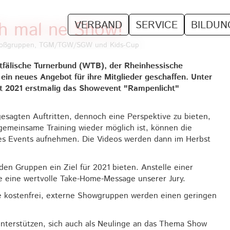
h mal ne Show!
VERBAND
SERVICE
BILDUN
 Großgruppen, TGM/TGW/SGW und Kids-Cup
fälische Turnerbund (WTB), der Rheinhessische
in neues Angebot für ihre Mitglieder geschaffen. Unter
t 2021 erstmalig das Showevent "Rampenlicht"
sagten Auftritten, dennoch eine Perspektive zu bieten,
gemeinsame Training wieder möglich ist, können die
des Events aufnehmen. Die Videos werden dann im Herbst
en Gruppen ein Ziel für 2021 bieten. Anstelle einer
 eine wertvolle Take-Home-Message unserer Jury.
 kostenfrei, externe Showgruppen werden einen geringen
unterstützen, sich auch als Neulinge an das Thema Show