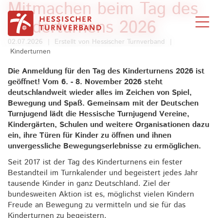
Mitmachen beim Tag des
Zum Inhalt springen
Kinderturnens 2026
02.07.2026
|
Erstellt von
Hessischer Turnverband
|
Kinderturnen
Die Anmeldung für den Tag des Kinderturnens 2026 ist
geöffnet! Vom 6. - 8. November 2026 steht
deutschlandweit wieder alles im Zeichen von Spiel,
Bewegung und Spaß. Gemeinsam mit der Deutschen
Turnjugend lädt die Hessische Turnjugend Vereine,
Kindergärten, Schulen und weitere Organisationen dazu
ein, ihre Türen für Kinder zu öffnen und ihnen
unvergessliche Bewegungserlebnisse zu ermöglichen.
Seit 2017 ist der Tag des Kinderturnens ein fester
Bestandteil im Turnkalender und begeistert jedes Jahr
tausende Kinder in ganz Deutschland. Ziel der
bundesweiten Aktion ist es, möglichst vielen Kindern
Freude an Bewegung zu vermitteln und sie für das
Kinderturnen zu begeistern.