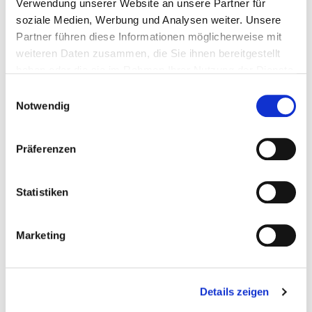
Verwendung unserer Website an unsere Partner für
soziale Medien, Werbung und Analysen weiter. Unsere
Partner führen diese Informationen möglicherweise mit
weiteren Daten zusammen, die Sie ihnen bereitgestellt
haben oder die sie im Rahmen Ihrer Nutzung der Dienste
gesammelt haben.
Einwilligungsauswahl
Notwendig
Präferenzen
Statistiken
Rückblick zum Tag des Kinderturnens 2024 in Egelsbach. Foto:
Marketing
HTV-Archiv
Details zeigen
Zurück