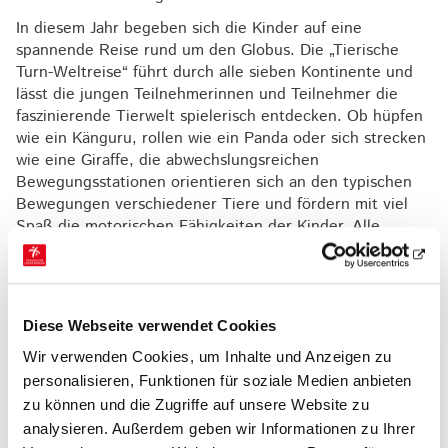
In diesem Jahr begeben sich die Kinder auf eine
spannende Reise rund um den Globus. Die „Tierische
Turn-Weltreise“ führt durch alle sieben Kontinente und
lässt die jungen Teilnehmerinnen und Teilnehmer die
faszinierende Tierwelt spielerisch entdecken. Ob hüpfen
wie ein Känguru, rollen wie ein Panda oder sich strecken
wie eine Giraffe, die abwechslungsreichen
Bewegungsstationen orientieren sich an den typischen
Bewegungen verschiedener Tiere und fördern mit viel
Spaß die motorischen Fähigkeiten der Kinder. Alle
teilnehmenden Veranstalter dürfen sich außerdem auf
eine prall gefüllte Aktionsbox mit kreativen Ideen,
Spielen und Materialien freuen, die die Planung und
Durchführung der Veranstaltung erleichtert.
Diese Webseite verwendet Cookies
Der offizielle Tag des Kinderturnens findet vom 6. - 8.
Wir verwenden Cookies, um Inhalte und Anzeigen zu
November 2026 statt. Vereinsveranstaltungen können im
personalisieren, Funktionen für soziale Medien anbieten
Aktionszeitraum vom 30. Oktober - 15. November 2026
zu können und die Zugriffe auf unsere Website zu
durchgeführt werden. Eine Anmeldung ist
hier
analysieren. Außerdem geben wir Informationen zu Ihrer
möglich.