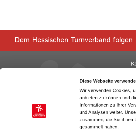
Dem Hessischen Turnverband folgen
K
He
Ge
Diese Webseite verwende
Ot
Wir verwenden Cookies, um
60
anbieten zu können und di
Informationen zu Ihrer Ve
Te
und Analysen weiter. Unse
Fa
zusammen, die Sie ihnen b
E-
gesammelt haben.