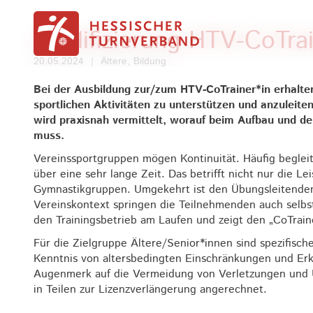
Zum Inhalt springen
Qualifizierung HTV-CoTrai
20.05.2024
|
Ältere, Bildung
Bei der Ausbildung zur/zum HTV-CoTrainer*in erhalt
sportlichen Aktivitäten zu unterstützen und anzulei
wird praxisnah vermittelt, worauf beim Aufbau und d
muss.
Vereinssportgruppen mögen Kontinuität. Häufig beglei
über eine sehr lange Zeit. Das betrifft nicht nur die L
Gymnastikgruppen. Umgekehrt ist den Übungsleitenden 
Vereinskontext springen die Teilnehmenden auch selbst 
den Trainingsbetrieb am Laufen und zeigt den „CoTrai
Für die Zielgruppe Ältere/Senior*innen sind spezifisc
Kenntnis von altersbedingten Einschränkungen und Er
Augenmerk auf die Vermeidung von Verletzungen und U
in Teilen zur Lizenzverlängerung angerechnet.