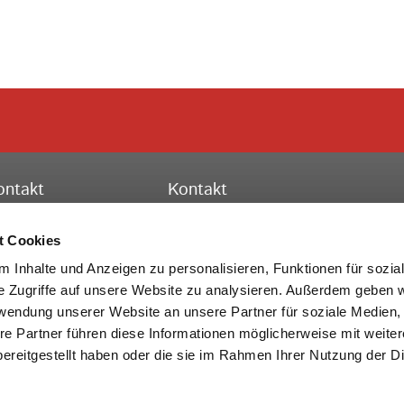
ontakt
Kontakt
ssischer Turnverband e.V.
Hessischer Turnverband e.V.
schäftsstelle Frankfurt
Turn-, Leistungs- und Bildungszent
t Cookies
to-Fleck-Schneise 8
Theodor-Heuss-Str. 11
 Inhalte und Anzeigen zu personalisieren, Funktionen für sozia
528 Frankfurt am Main
36304 Alsfeld
e Zugriffe auf unsere Website zu analysieren. Außerdem geben w
rwendung unserer Website an unsere Partner für soziale Medien
lefon:
069 6773772-0
Telefon:
069 6773772-0
re Partner führen diese Informationen möglicherweise mit weite
x: 069 6773772-99
Fax: 06631 705-20
ereitgestellt haben oder die sie im Rahmen Ihrer Nutzung der D
Mail:
info@htv-online.de
E-Mail:
info@htv-online.de