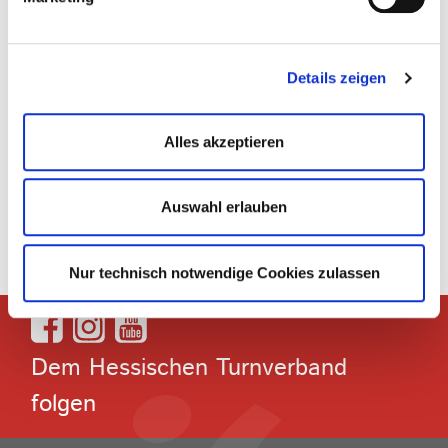
Ich habe bereits eine schulische oder eine
berufliche Ausbildung im Sport. Kann ich mir
diese für das Grundmodul anerkennen
Details zeigen
lassen?
Alles akzeptieren
Auswahl erlauben
Bildung
069 6773772-60
bildung@htv-online.de
Nur technisch notwendige Cookies zulassen
Dem Hessischen Turnverband
folgen