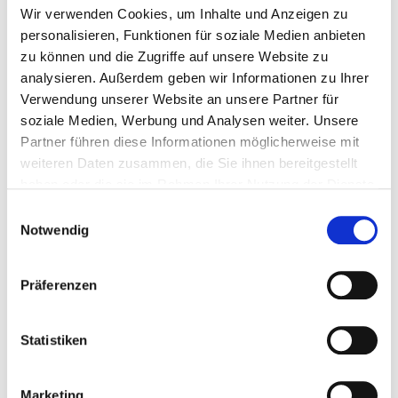
Wir verwenden Cookies, um Inhalte und Anzeigen zu
Ich habe mich für ein Grundmodul
personalisieren, Funktionen für soziale Medien anbieten
angemeldet, bin jetzt aber verletzt. Was
zu können und die Zugriffe auf unsere Website zu
mache ich?
analysieren. Außerdem geben wir Informationen zu Ihrer
Verwendung unserer Website an unsere Partner für
Darf ich im Lehrgang an einzelnen Tagen
soziale Medien, Werbung und Analysen weiter. Unsere
fehlen?
Partner führen diese Informationen möglicherweise mit
Kann ich an einem Grundmodul teilnehmen,
weiteren Daten zusammen, die Sie ihnen bereitgestellt
auch wenn ich in keinem Verein Mitglied
haben oder die sie im Rahmen Ihrer Nutzung der Dienste
bin?
gesammelt haben.
Einwilligungsauswahl
Notwendig
Kann ich an einem Grundmodul teilnehmen,
wenn ich in einem Verein außerhalb von
Hessen Mitglied bin?
Präferenzen
Muss ich bei dem Grundmodul übernachten?
Statistiken
Ich arbeite, würde aber trotzdem gerne ein
Grundmodul machen. Gibt es Bildungsurlaub
oder Sonderurlaub?
Marketing