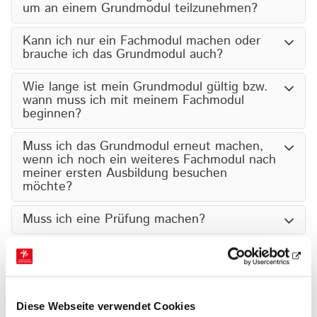
um an einem Grundmodul teilzunehmen?
Kann ich nur ein Fachmodul machen oder
brauche ich das Grundmodul auch?
Wie lange ist mein Grundmodul gültig bzw.
wann muss ich mit meinem Fachmodul
beginnen?
Muss ich das Grundmodul erneut machen,
wenn ich noch ein weiteres Fachmodul nach
meiner ersten Ausbildung besuchen
möchte?
Muss ich eine Prüfung machen?
Kann ich durchfallen?
Ich habe mich für ein Grundmodul
angemeldet, kann aber doch nicht
Diese Webseite verwendet Cookies
teilnehmen. Was mache ich?