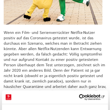
Wenn ein Film- und Serienverrückter Netflix-Nutzer
positiv auf das Coronavirus getestet wurde, ist das
durchaus ein Szenario, welches man in Betracht ziehen
könnte. Aber allen Netflix-Nutzenden kann Entwarnung
gegeben werden, da falsch gedacht: Völlig symptomfrei
und nur aufgrund Kontakt zu einer positiv getesteten
Person überhaupt dem Test unterzogen, zeichnet sich im
Jahr 2020 ein anderes Bild. Denn der Patient ist ja gar
nicht krank (obwohl er ja eigentlich positiv getestet und
damit krank ist, ziemlich paradox), sondern nur in
häuslicher Quarantäne und arbeitet daher auch ganz brav,
wie derzeit viele andere Millionen, aus dem Homeoffice.
Und erfreute sich dabei (wie zumindest ich finde) bester
Gesellschaft, denn natürlich hatte auch seine bessere
Hälfte strenges Ausgehverbot.