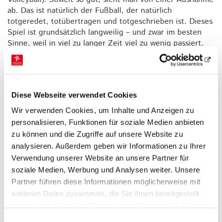
ab. Das ist natürlich der Fußball, der natürlich
totgeredet, totübertragen und totgeschrieben ist. Dieses
Spiel ist grundsätzlich langweilig – und zwar im besten
Sinne, weil in viel zu langer Zeit viel zu wenig passiert.
Außerdem ist es mir zu einfach gestrickt, ehrlich gesagt
zu banal und ich unterstelle diesem Spiel und seinen
Akteuren das, was man den Handballern nach der WM
2007 unterstellte: Es sei der Sport der Provinz. Aber das
Diese Webseite verwendet Cookies
alles ist aber an dieser Stelle hinreichend beleuchtet
worden (Lesen hilft!).
Wir verwenden Cookies, um Inhalte und Anzeigen zu
personalisieren, Funktionen für soziale Medien anbieten
Denn derzeit schwelge ich frühmorgendlich im Rugby-
zu können und die Zugriffe auf unsere Website zu
Fieber, zum Frühstücksfernsehen gibt’s die WM in Japan.
Und mein Team, France XV, hat sich am vergangenen
analysieren. Außerdem geben wir Informationen zu Ihrer
Sonntag eine epische, unfassbar spannende Schlacht mit
Verwendung unserer Website an unsere Partner für
Tonga geliefert, am Ende knapp gewonnen und zählt
soziale Medien, Werbung und Analysen weiter. Unsere
damit zu den Titelfavoriten. Aber auch dies wurde hier
Partner führen diese Informationen möglicherweise mit
bereits in geschriebener Form angedeutet.
weiteren Daten zusammen, die Sie ihnen bereitgestellt
Dabei will ich ehrlich bleiben. Ich finde die Rugby-WM bei
haben oder die sie im Rahmen Ihrer Nutzung der Dienste
weitem spannender als die unsere Konkurrenz-
gesammelt haben.
Einwilligungsauswahl