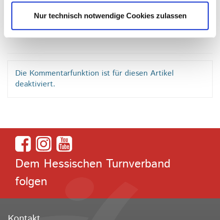
Lektüre. Denn Lesen ist Gold und steht auf meinem
Nur technisch notwendige Cookies zulassen
Siegertreppchen ganz weit oben, Frau Kollegin.
Die Kommentarfunktion ist für diesen Artikel
deaktiviert.
Dem Hessischen Turnverband
folgen
Kontakt