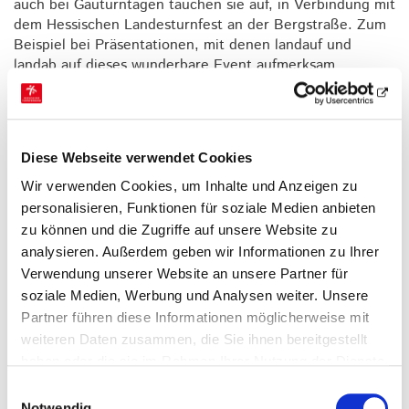
auch bei Gauturntagen tauchen sie auf, in Verbindung mit
dem Hessischen Landesturnfest an der Bergstraße. Zum
Beispiel bei Präsentationen, mit denen landauf und
landab auf dieses wunderbare Event aufmerksam
gemacht wird. Gerne verbindet der einen oder andere
Präsentator mit dem Auftauchen der glorreichen Sechs
(gemeint sind natürlich die Buchstaben, nicht der
Western-Klassiker, das waren ja Sieben!) ein wenig
Diese Webseite verwendet Cookies
Interpretationslehre. Ist ja auch verständlich. Denn die
Buchstaben alleine sprechen ja für nichts. Vor allem weil
Wir verwenden Cookies, um Inhalte und Anzeigen zu
ihnen eine phonetische Triebfeder fehlt. Oder mehrere.
personalisieren, Funktionen für soziale Medien anbieten
Genau. Vokale.
zu können und die Zugriffe auf unsere Website zu
analysieren. Außerdem geben wir Informationen zu Ihrer
Ohne Vokale keine Worte. Das weiß nun wirklich jeder.
Aber trotzdem liest jeder erstmal das, was er lesen soll.
Verwendung unserer Website an unsere Partner für
Nämlich die Aufforderung, glücklich zu sein (okay, sie ist
soziale Medien, Werbung und Analysen weiter. Unsere
in englisch, was Jahn nicht gefallen würde, ist heute aber
Partner führen diese Informationen möglicherweise mit
Usus!). Das ist ja an sich erstmal gut. Oder sind Sie,
weiteren Daten zusammen, die Sie ihnen bereitgestellt
werte Leser, gerne unglücklich?
haben oder die sie im Rahmen Ihrer Nutzung der Dienste
gesammelt haben.
Womit wir in der propädeutischen Abteilung unseres
Einwilligungsauswahl
Blogs gelandet wären. Ja, eines der zentralen Themen
Notwendig