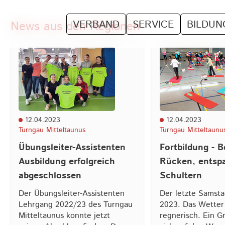
VERBAND
SERVICE
BILDUN
News aus den Regionen
12.04.2023
12.04.2023
Turngau Mitteltaunus
Turngau Mitteltaunu
Übungsleiter-Assistenten
Fortbildung - B
Ausbildung erfolgreich
Rücken, entsp
abgeschlossen
Schultern
Der Übungsleiter-Assistenten
Der letzte Samst
Lehrgang 2022/23 des Turngau
2023. Das Wetter 
Mitteltaunus konnte jetzt
regnerisch. Ein G