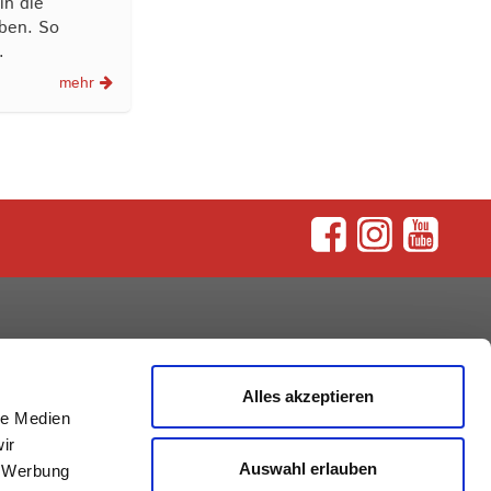
in die
eben. So
…
mehr
rum
Alles akzeptieren
le Medien
ir
Auswahl erlauben
, Werbung