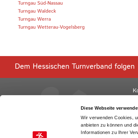
Turngau Süd-Nassau
Turngau Waldeck
Turngau Werra
Turngau Wetterau-Vogelsberg
Dem Hessischen Turnverband folgen
K
He
Ge
Diese Webseite verwende
Ot
Wir verwenden Cookies, um
60
anbieten zu können und di
Informationen zu Ihrer Ve
Te