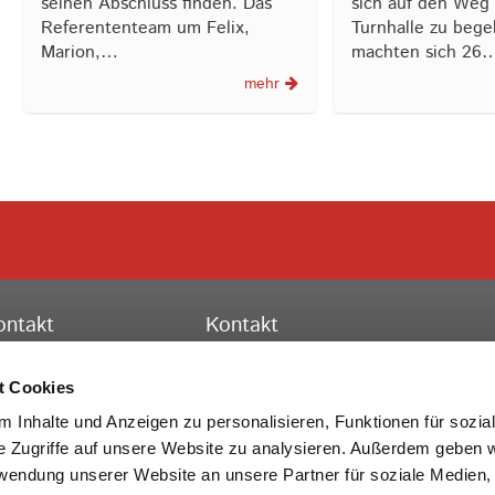
seinen Abschluss finden. Das
sich auf den Weg 
Referententeam um Felix,
Turnhalle zu beg
Marion,…
machten sich 26
mehr
ontakt
Kontakt
ssischer Turnverband e.V.
Hessischer Turnverband e.V.
schäftsstelle Frankfurt
Turn-, Leistungs- und Bildungszent
t Cookies
to-Fleck-Schneise 8
Theodor-Heuss-Str. 11
 Inhalte und Anzeigen zu personalisieren, Funktionen für sozia
528 Frankfurt am Main
36304 Alsfeld
e Zugriffe auf unsere Website zu analysieren. Außerdem geben w
rwendung unserer Website an unsere Partner für soziale Medien
lefon:
069 6773772-0
Telefon:
069 6773772-0