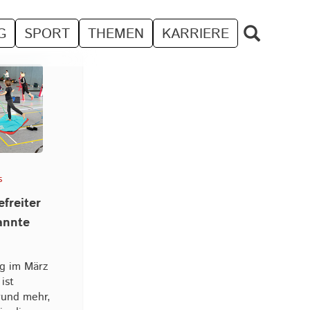
G
SPORT
THEMEN
KARRIERE
s
efreiter
annte
ag im März
ist
rund mehr,