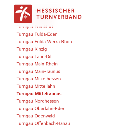
Zum Inhalt springen
Turngau Bergstraße
Turngau Feldberg
Turngau Frankfurt
Turngau Fulda-Eder
Turngau Fulda-Werra-Rhön
Turngau Kinzig
Turngau Lahn-Dill
Turngau Main-Rhein
Turngau Main-Taunus
Turngau Mittelhessen
Turngau Mittellahn
Turngau Mitteltaunus
Turngau Nordhessen
Turngau Oberlahn-Eder
Turngau Odenwald
Turngau Offenbach-Hanau