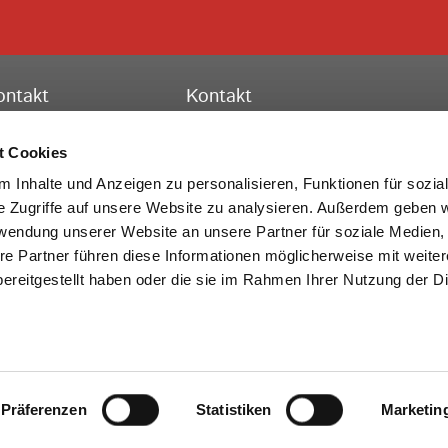
ontakt
Kontakt
ssischer Turnverband e.V.
Hessischer Turnverband e.V.
schäftsstelle Frankfurt
Turn-, Leistungs- und Bildungszent
t Cookies
to-Fleck-Schneise 8
Theodor-Heuss-Str. 11
 Inhalte und Anzeigen zu personalisieren, Funktionen für sozia
528 Frankfurt am Main
36304 Alsfeld
e Zugriffe auf unsere Website zu analysieren. Außerdem geben w
rwendung unserer Website an unsere Partner für soziale Medien
lefon:
069 6773772-0
Telefon:
069 6773772-0
re Partner führen diese Informationen möglicherweise mit weite
x: 069 6773772-99
Fax: 06631 705-20
ereitgestellt haben oder die sie im Rahmen Ihrer Nutzung der D
Mail:
info@htv-online.de
E-Mail:
info@htv-online.de
NEWS
REGIONAL NEWS
NEWSLETTER
KONTAKT
Präferenzen
IMPRESSUM
DATENSCHUTZ
Statistiken
BARRIEREFREIHEIT
COOKIES
Marketin