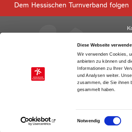
Dem Hessischen Turnverband folgen
K
He
Ge
Diese Webseite verwende
Ot
Wir verwenden Cookies, um
60
anbieten zu können und di
Informationen zu Ihrer Ve
Te
und Analysen weiter. Unse
Fa
zusammen, die Sie ihnen b
E-
gesammelt haben.
Einwilligungsauswahl
Notwendig