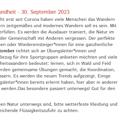
ndheit - 30. September 2023
cht erst seit Corona haben viele Menschen das Wandern
dern zeitgemäßes und modernes Wandern soll es sein. Mit
füllen. Es werden die Ausdauer trainiert, die Natur im
n der Gemeinschaft mit Anderen vergessen. Der perfekte
nen oder Wiedereinsteiger*innen für eine ganzheitliche
ptember
richtet sich an Übungsleiter*innen und
Bezug für ihre Sportgruppen anbieten möchten und viele
itswandern bedeutet: lernen, sich in Wald und Feld
werden gemeinsame Übungen gemacht, die Koordination,
ssern. Es werden die neuen Trends aufgezeigt. Einige
sleiter*innen bereits erlernt haben, hier aber in anderer
werden.Das besondere passiert unterwegs! Gut für den
eien Natur unterwegs sind, bitte wetterfeste Kleidung und
ichende Flüssigkeitszufuhr zu achten.