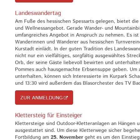
Landeswandertag
Am Fuße des hessischen Spessarts gelegen, bietet die 
und Wellnessangebot. Gerade Wander- und Mountainbik
umfangreiches Angebot in Anspruch zu nehmen. Es ist a
Wanderinnen und Wanderer aus hessischen Turnverei
Kurstadt einlädt. In der guten Tradition des Landeswa
nicht nur ein vielfältiges, sorgfältig ausgewähltes Str
Orb, der seine Gäste liebevoll bewirten und unterhalte
Pommes auch hausgemachte Erbsensuppe geben. Um a
unterhalten, können sich Interessierte im Kurpark Sch
und 13:30 wird außerdem das Blasorchester des TV Bad
ZUR ANMELDUNG
Klettersteig für Einsteiger
Klettersteige sind Outdoor-Kletteranlagen an Hängen u
ausgestattet sind. Um diese Kletterwege sicher begehe
Fortbildung am
25. November
geht es um den Einstieg