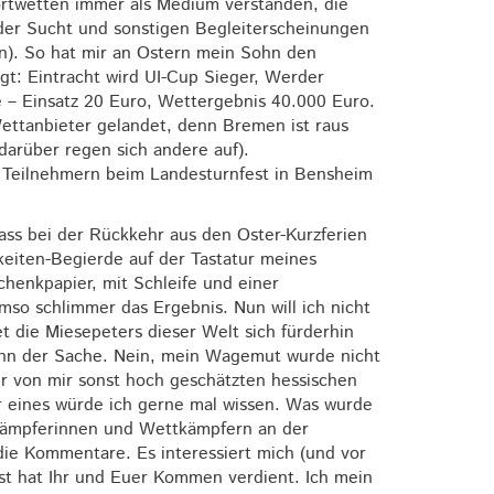
portwetten immer als Medium verstanden, die
er Sucht und sonstigen Begleiterscheinungen
sen). So hat mir an Ostern mein Sohn den
gt: Eintracht wird UI-Cup Sieger, Werder
– Einsatz 20 Euro, Wettergebnis 40.000 Euro.
Wettanbieter gelandet, denn Bremen ist raus
darüber regen sich andere auf).
5 Teilnehmern beim Landesturnfest in Bensheim
 dass bei der Rückkehr aus den Oster-Kurzferien
eiten-Begierde auf der Tastatur meines
henkpapier, mit Schleife und einer
so schlimmer das Ergebnis. Nun will ich nicht
t die Miesepeters dieser Welt sich fürderhin
 Sinn der Sache. Nein, mein Wagemut wurde nicht
r von mir sonst hoch geschätzten hessischen
ur eines würde ich gerne mal wissen. Was wurde
tkämpferinnen und Wettkämpfern an der
die Kommentare. Es interessiert mich (und vor
est hat Ihr und Euer Kommen verdient. Ich mein