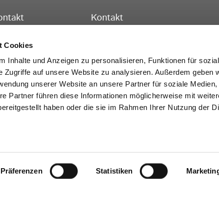
ontakt
Kontakt
ssischer Turnverband e.V.
Hessischer Turnverband e.V.
schäftsstelle Frankfurt
Turn-, Leistungs- und Bildungszent
t Cookies
to-Fleck-Schneise 8
Theodor-Heuss-Str. 11
 Inhalte und Anzeigen zu personalisieren, Funktionen für sozia
528 Frankfurt am Main
36304 Alsfeld
e Zugriffe auf unsere Website zu analysieren. Außerdem geben w
rwendung unserer Website an unsere Partner für soziale Medien
lefon:
069 6773772-0
Telefon:
069 6773772-0
re Partner führen diese Informationen möglicherweise mit weite
x: 069 6773772-99
Fax: 06631 705-20
ereitgestellt haben oder die sie im Rahmen Ihrer Nutzung der D
Mail:
info@htv-online.de
E-Mail:
info@htv-online.de
NEWS
REGIONAL NEWS
NEWSLETTER
KONTAKT
Präferenzen
IMPRESSUM
DATENSCHUTZ
Statistiken
BARRIEREFREIHEIT
COOKIES
Marketin