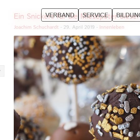
VERBAND
SERVICE
BILDUN
Ein Snickers für die Miesepeter diese
Joachim Schuchardt
- 29. April 2019 -
Innenleben