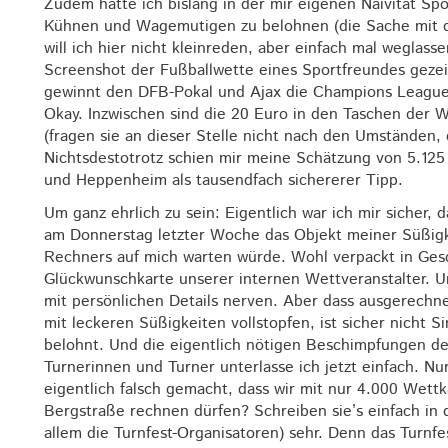
Zudem hatte ich bislang in der mir eigenen Naivität S
Kühnen und Wagemutigen zu belohnen (die Sache mit d
will ich hier nicht kleinreden, aber einfach mal weglas
Screenshot der Fußballwette eines Sportfreundes gezei
gewinnt den DFB-Pokal und Ajax die Champions League 
Okay. Inzwischen sind die 20 Euro in den Taschen der 
(fragen sie an dieser Stelle nicht nach den Umständen, 
Nichtsdestotrotz schien mir meine Schätzung von 5.12
und Heppenheim als tausendfach sichererer Tipp.
Um ganz ehrlich zu sein: Eigentlich war ich mir sicher,
am Donnerstag letzter Woche das Objekt meiner Süßigk
Rechners auf mich warten würde. Wohl verpackt in Gesc
Glückwunschkarte unserer internen Wettveranstalter. Um
mit persönlichen Details nerven. Aber dass ausgerechne
mit leckeren Süßigkeiten vollstopfen, ist sicher nicht
belohnt. Und die eigentlich nötigen Beschimpfungen de
Turnerinnen und Turner unterlasse ich jetzt einfach. N
eigentlich falsch gemacht, dass wir mit nur 4.000 Wet
Bergstraße rechnen dürfen? Schreiben sie’s einfach in 
allem die Turnfest-Organisatoren) sehr. Denn das Turnf