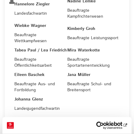
Nadine Lemke
Hannelore Ziegler
Beauftragte
Landesfachwartin
Kampfrichterwesen
Wiebke Wagner
Kimberly Groh
Beauftragte
Beauftragte Leistungssport
Wettkampfwesen
Tabea Paul / Lea Friedrich
Mira Waterkotte
Beauftragte
Beauftragte
Öffentlichkeitsarbeit
Sportartenentwicklung
Eileen Baschek
Jana Müller
Beauftragte Aus- und
Beauftragte Schul- und
Fortbildung
Breitensport
Johanna Glenz
Landesjugendfachwartin