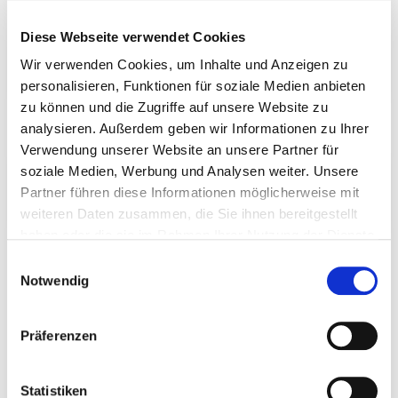
Weitere Informationen
Diese Webseite verwendet Cookies
ROPE SKIPPING IM DTB
Wir verwenden Cookies, um Inhalte und Anzeigen zu
personalisieren, Funktionen für soziale Medien anbieten
zu können und die Zugriffe auf unsere Website zu
analysieren. Außerdem geben wir Informationen zu Ihrer
Verwendung unserer Website an unsere Partner für
Digitaler Startpass
soziale Medien, Werbung und Analysen weiter. Unsere
Partner führen diese Informationen möglicherweise mit
INFORMATIONEN STARTPASS
weiteren Daten zusammen, die Sie ihnen bereitgestellt
haben oder die sie im Rahmen Ihrer Nutzung der Dienste
gesammelt haben.
Einwilligungsauswahl
Notwendig
Präferenzen
Statistiken